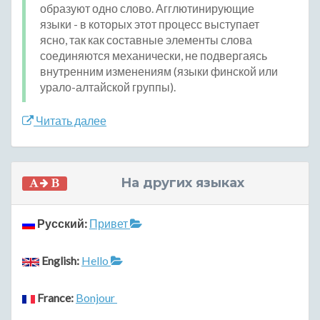
образуют одно слово. Агглютинирующие
языки - в которых этот процесс выступает
ясно, так как составные элементы слова
соединяются механически, не подвергаясь
внутренним изменениям (языки финской или
урало-алтайской группы).
Читать далее
На других языках
Русский:
Привет
English:
Hello
France:
Bonjour