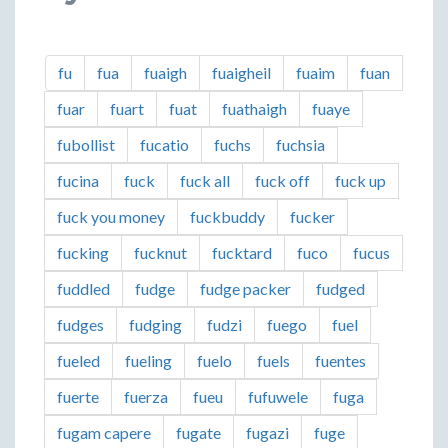
fu
fua
fuaigh
fuaigheil
fuaim
fuan
fuar
fuart
fuat
fuathaigh
fuaye
fubollist
fucatio
fuchs
fuchsia
fucina
fuck
fuck all
fuck off
fuck up
fuck you money
fuckbuddy
fucker
fucking
fucknut
fucktard
fuco
fucus
fuddled
fudge
fudge packer
fudged
fudges
fudging
fudzi
fuego
fuel
fueled
fueling
fuelo
fuels
fuentes
fuerte
fuerza
fueu
fufuwele
fuga
fugam capere
fugate
fugazi
fuge