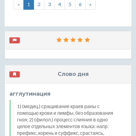
«
1
2
3
4
5
6
»
Слово дня
агглутинация
1) (медиц.) сращивание краев раны с
помощью крови и лимфы, без образования
гноя; 2) (филол.) процесс слияния в одно
целое отдельных элементов языка: напр.
префикс, корень и суффикс, срастаясь,