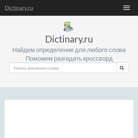
Dictinary.ru
Togg
navig
Dictinary.ru
Найдем определение для любого слова
Поможем разгадать кроссворд