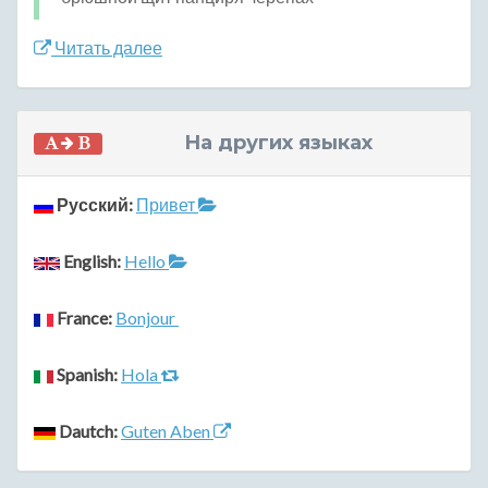
Читать далее
На других языках
Русский:
Привет
English:
Hello
France:
Bonjour
Spanish:
Hola
Dautch:
Guten Aben