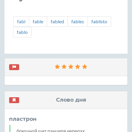
fabl
fable
fabled
fables
fablisto
fablo
Слово дня
пластрон
брюшной щит панциря черепах