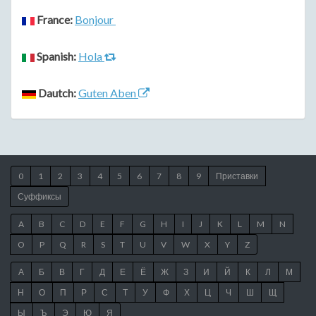
France:
Bonjour
Spanish:
Hola
Dautch:
Guten Aben
0
1
2
3
4
5
6
7
8
9
Приставки
Суффиксы
A
B
C
D
E
F
G
H
I
J
K
L
M
N
O
P
Q
R
S
T
U
V
W
X
Y
Z
А
Б
В
Г
Д
Е
Ё
Ж
З
И
Й
К
Л
М
Н
О
П
Р
С
Т
У
Ф
Х
Ц
Ч
Ш
Щ
Ы
Ъ
Э
Ю
Я