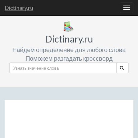
Dictinary.ru
Togg
navig
Dictinary.ru
Найдем определение для любого слова
Поможем разгадать кроссворд