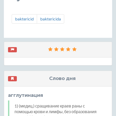
baktericid
baktericida
Слово дня
агглутинация
1) (медиц.) сращивание краев раны с
помощью крови и лимфы, без образования