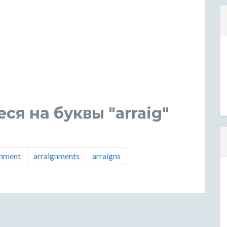
ся на буквы "arraig"
gnment
arraignments
arraigns