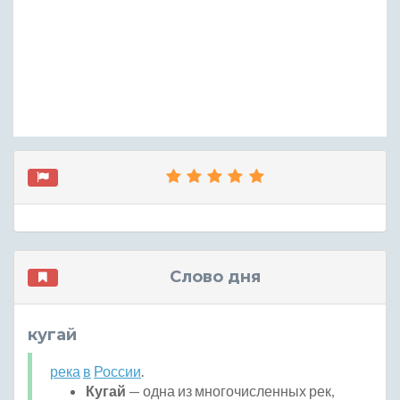
Слово дня
кугай
река
в
России
.
Кугай
— одна из многочисленных рек,