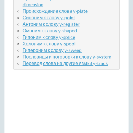
dimension
Происхождение слова y-plate
Синоним к слову y-point
Антоним к слову y-register
Омоним к слову y-shaped
Гипоним к слову y-splice
Холоним к слову y-spool
Гипероним к слову y-sweep
Пословицы и поговорки к слову y-system
Перевод слова на другие языки y-track