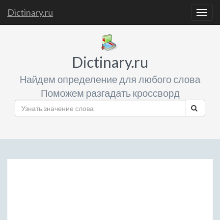
Dictinary.ru
Togg
navig
Dictinary.ru
Найдем определение для любого слова
Поможем разгадать кроссворд