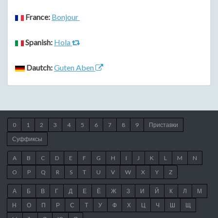
France:
Bonjour
Spanish:
Hola
Dautch:
Guten Aben
0
1
2
3
4
5
6
7
8
9
Приставки
Суффиксы
A
B
C
D
E
F
G
H
I
J
K
L
M
N
O
P
Q
R
S
T
U
V
W
X
Y
Z
А
Б
В
Г
Д
Е
Ё
Ж
З
И
Й
К
Л
М
Н
О
П
Р
С
Т
У
Ф
Х
Ц
Ч
Ш
Щ