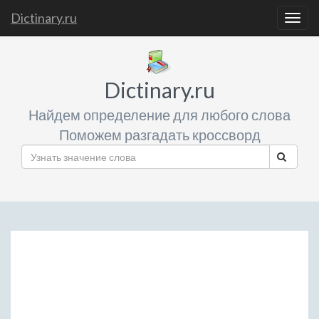
Dictinary.ru
Togg
navig
Dictinary.ru
Найдем определение для любого слова
Поможем разгадать кроссворд