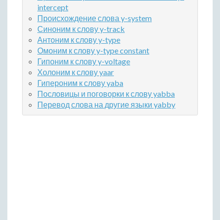
intercept
Происхождение слова y-system
Синоним к слову y-track
Антоним к слову y-type
Омоним к слову y-type constant
Гипоним к слову y-voltage
Холоним к слову yaar
Гипероним к слову yaba
Пословицы и поговорки к слову yabba
Перевод слова на другие языки yabby