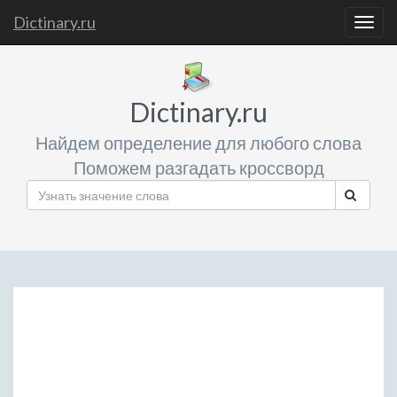
Dictinary.ru
Togg
navig
Dictinary.ru
Найдем определение для любого слова
Поможем разгадать кроссворд