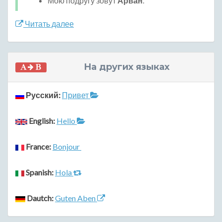
Мою подругу зовут
Арван
.
Читать далее
На других языках
Русский:
Привет
English:
Hello
France:
Bonjour
Spanish:
Hola
Dautch:
Guten Aben