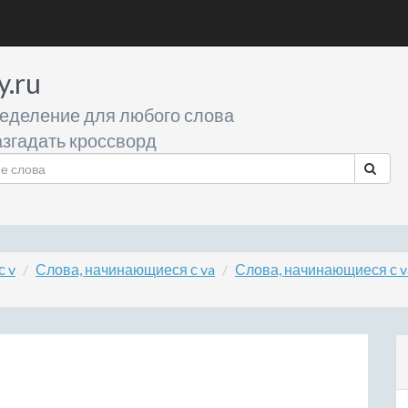
y.ru
еделение для любого слова
згадать кроссворд
с v
Слова, начинающиеся с va
Слова, начинающиеся с v