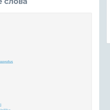
е слова
uuvutus
i
nliike