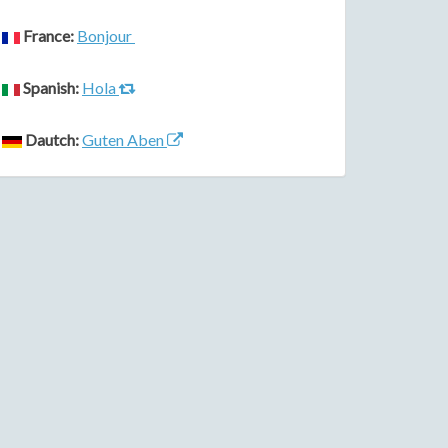
France:
Bonjour
Spanish:
Hola
Dautch:
Guten Aben