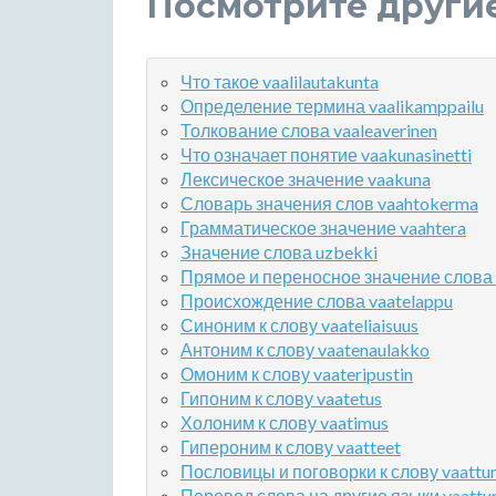
Посмотрите други
Что такое vaalilautakunta
Определение термина vaalikamppailu
Толкование слова vaaleaverinen
Что означает понятие vaakunasinetti
Лексическое значение vaakuna
Словарь значения слов vaahtokerma
Грамматическое значение vaahtera
Значение слова uzbekki
Прямое и переносное значение слова 
Происхождение слова vaatelappu
Синоним к слову vaateliaisuus
Антоним к слову vaatenaulakko
Омоним к слову vaateripustin
Гипоним к слову vaatetus
Холоним к слову vaatimus
Гипероним к слову vaatteet
Пословицы и поговорки к слову vaattur
Перевод слова на другие языки vaatturi