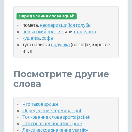
Определения слова squab
помета.
неоперившийся
голубь
невысокий
толстяк
или
толстушка
кушетка
,
софа
туго набитая
подушка
(на софе, в кресле
и т. п.
Посмотрите другие
слова
Что такое spouse
Определение термина spot
Толкование слова sports jacket
Что означает понятие spore
Лексическое значение venality