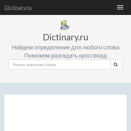
Dictinary.ru
Togg
navig
Dictinary.ru
Найдем определение для любого слова
Поможем разгадать кроссворд