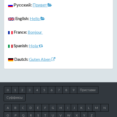
Русский:
Привет
English:
Hello
France:
Bonjour
Spanish:
Hola
Dautch:
Guten Aben
0
1
2
3
4
5
6
7
8
9
Приставки
Суффиксы
A
B
C
D
E
F
G
H
I
J
K
L
M
N
O
P
Q
R
S
T
U
V
W
X
Y
Z