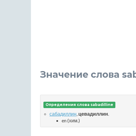
Значение слова sab
Определения слова sabadilline
сабадиллин
,
цевадиллин
.
en (хим.)