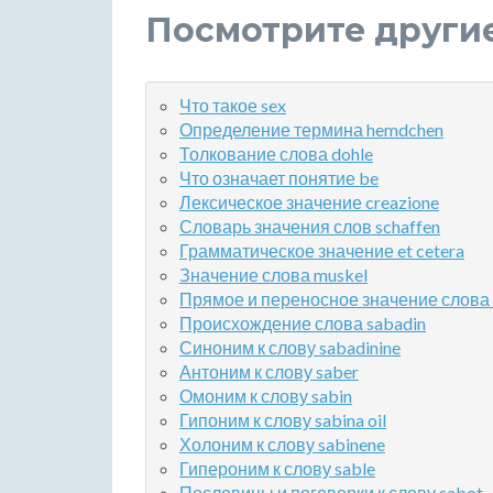
Посмотрите други
Что такое sex
Определение термина hemdchen
Толкование слова dohle
Что означает понятие be
Лексическое значение creazione
Словарь значения слов schaffen
Грамматическое значение et cetera
Значение слова muskel
Прямое и переносное значение слова l
Происхождение слова sabadin
Синоним к слову sabadinine
Антоним к слову saber
Омоним к слову sabin
Гипоним к слову sabina oil
Холоним к слову sabinene
Гипероним к слову sable
Пословицы и поговорки к слову sabot