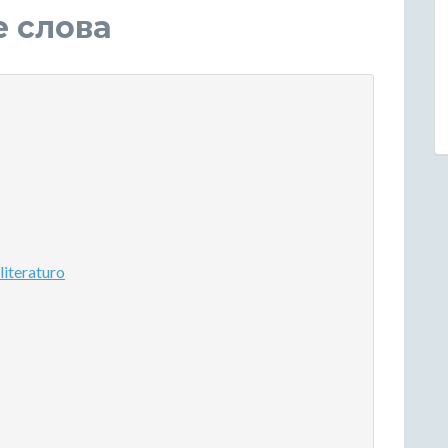
е слова
iteraturo