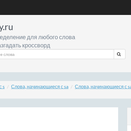
y.ru
еделение для любого слова
згадать кроссворд
 s
Слова, начинающиеся с sa
Слова, начинающиеся с s