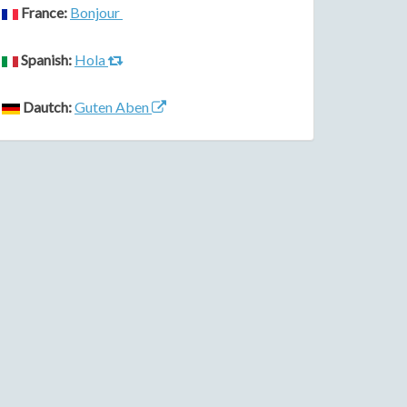
France:
Bonjour
Spanish:
Hola
Dautch:
Guten Aben