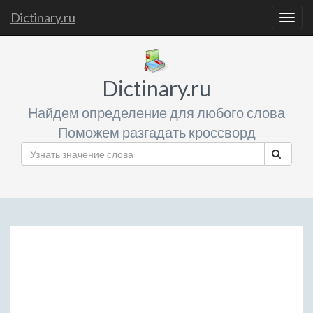
Dictinary.ru
Togg
navig
Dictinary.ru
Найдем определение для любого слова
Поможем разгадать кроссворд