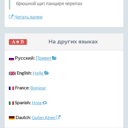
брюшной щит панциря черепах
Читать далее
На других языках
Русский:
Привет
English:
Hello
France:
Bonjour
Spanish:
Hola
Dautch:
Guten Aben