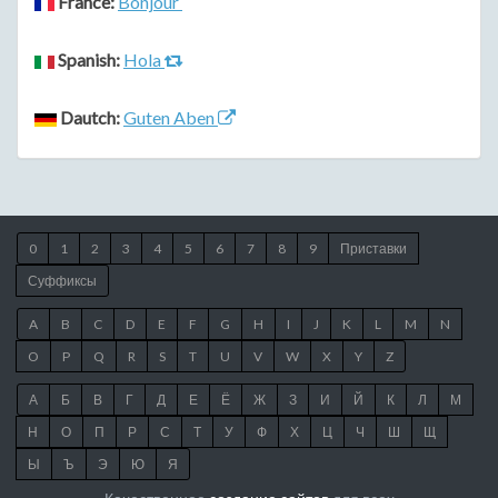
France:
Bonjour
Spanish:
Hola
Dautch:
Guten Aben
0
1
2
3
4
5
6
7
8
9
Приставки
Суффиксы
A
B
C
D
E
F
G
H
I
J
K
L
M
N
O
P
Q
R
S
T
U
V
W
X
Y
Z
А
Б
В
Г
Д
Е
Ё
Ж
З
И
Й
К
Л
М
Н
О
П
Р
С
Т
У
Ф
Х
Ц
Ч
Ш
Щ
Ы
Ъ
Э
Ю
Я