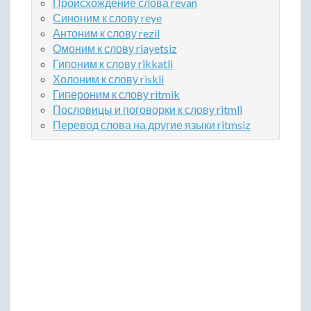
Происхождение слова revan
Синоним к слову reye
Антоним к слову rezil
Омоним к слову riayetsiz
Гипоним к слову rikkatli
Холоним к слову riskli
Гипероним к слову ritmik
Пословицы и поговорки к слову ritmli
Перевод слова на другие языки ritmsiz