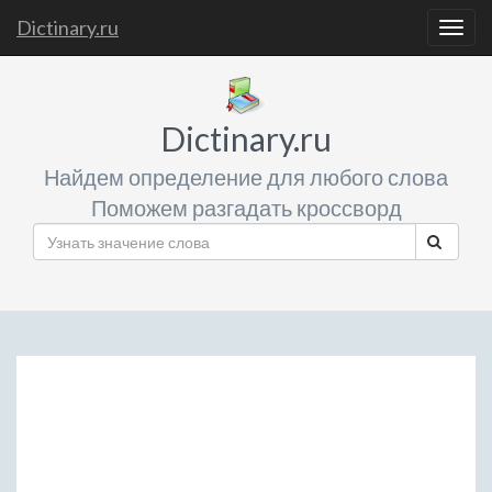
Dictinary.ru
Togg
navig
Dictinary.ru
Найдем определение для любого слова
Поможем разгадать кроссворд