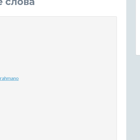
е слова
 rahmano