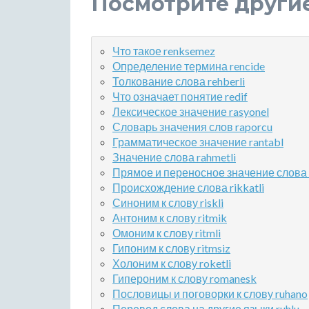
Посмотрите други
Что такое renksemez
Определение термина rencide
Толкование слова rehberli
Что означает понятие redif
Лексическое значение rasyonel
Словарь значения слов raporcu
Грамматическое значение rantabl
Значение слова rahmetli
Прямое и переносное значение слова
Происхождение слова rikkatli
Синоним к слову riskli
Антоним к слову ritmik
Омоним к слову ritmli
Гипоним к слову ritmsiz
Холоним к слову roketli
Гипероним к слову romanesk
Пословицы и поговорки к слову ruhano
Перевод слова на другие языки ruhlu