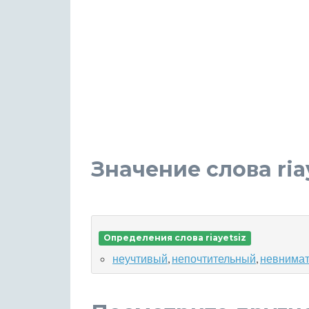
Значение слова ria
Определения слова riayetsiz
неучтивый
,
непочтительный
,
невнима