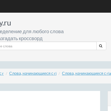
y.ru
еделение для любого слова
згадать кроссворд
 r
Слова, начинающиеся с ri
Слова, начинающиеся с ri