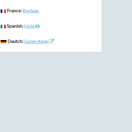
France:
Bonjour
Spanish:
Hola
Dautch:
Guten Aben