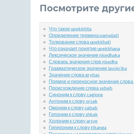
Посмотрите други
Что такое upekkhita
Определение термина pamajjati
Толкование слова upekkhati
Что означает понятие upekkhana
Лексическое значение nisedhaka
Словарь значения слов nisedha
Грамматическое значение lavskrika
Значение слова grybas
Прямое и переносное значение слова n
Происхождение слова sebeb
Синоним к слову cagione
Антоним к слову orsak
Омоним к слову sabab
Гипоним к слову shkak
Холоним к слову arsye
Гипероним к слову tikanga
Пословицы и поговорки к слову kousa