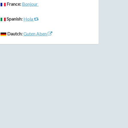
France:
Bonjour
Spanish:
Hola
Dautch:
Guten Aben