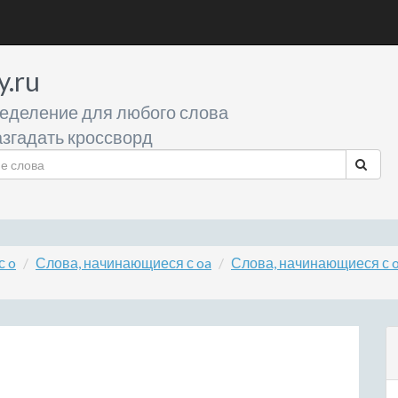
y.ru
еделение для любого слова
згадать кроссворд
с o
Слова, начинающиеся с oa
Слова, начинающиеся с o