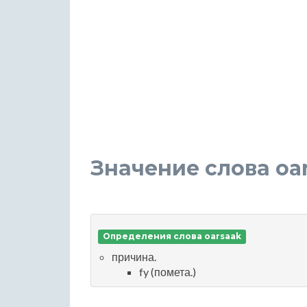
Значение слова oa
Определения слова oarsaak
причина.
fy (помета.)