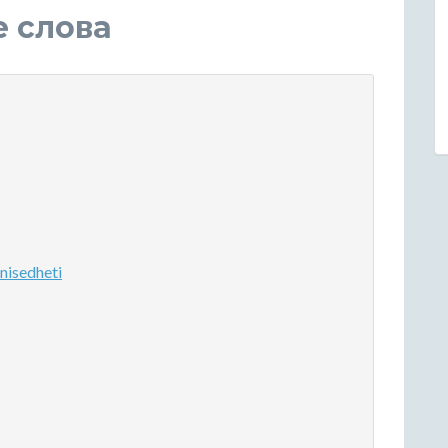
е слова
isedheti