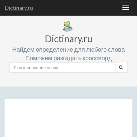
Dictinary.ru
Togg
navig
Dictinary.ru
Найдем определение для любого слова
Поможем разгадать кроссворд