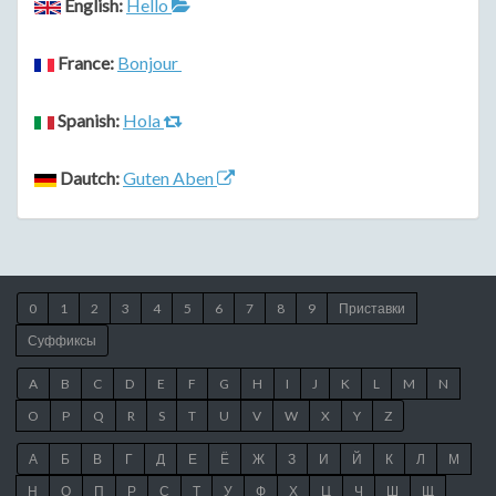
English:
Hello
France:
Bonjour
Spanish:
Hola
Dautch:
Guten Aben
0
1
2
3
4
5
6
7
8
9
Приставки
Суффиксы
A
B
C
D
E
F
G
H
I
J
K
L
M
N
O
P
Q
R
S
T
U
V
W
X
Y
Z
А
Б
В
Г
Д
Е
Ё
Ж
З
И
Й
К
Л
М
Н
О
П
Р
С
Т
У
Ф
Х
Ц
Ч
Ш
Щ