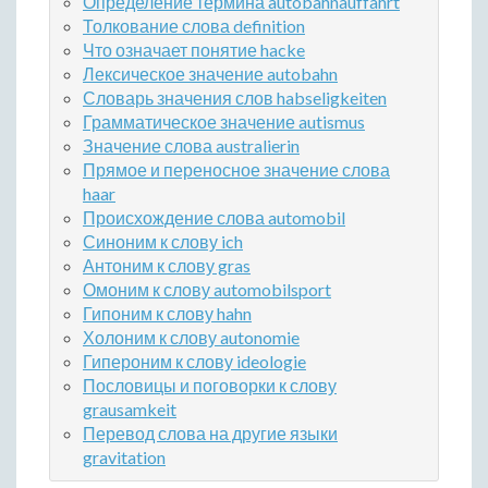
Определение термина autobahnauffahrt
Толкование слова definition
Что означает понятие hacke
Лексическое значение autobahn
Словарь значения слов habseligkeiten
Грамматическое значение autismus
Значение слова australierin
Прямое и переносное значение слова
haar
Происхождение слова automobil
Синоним к слову ich
Антоним к слову gras
Омоним к слову automobilsport
Гипоним к слову hahn
Холоним к слову autonomie
Гипероним к слову ideologie
Пословицы и поговорки к слову
grausamkeit
Перевод слова на другие языки
gravitation