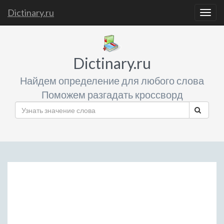
Dictinary.ru
Togg
navig
Dictinary.ru
Найдем определение для любого слова
Поможем разгадать кроссворд