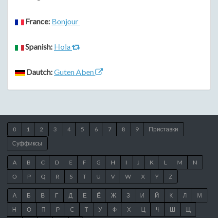
France:
Bonjour
Spanish:
Hola
Dautch:
Guten Aben
0
1
2
3
4
5
6
7
8
9
Приставки
Суффиксы
A
B
C
D
E
F
G
H
I
J
K
L
M
N
O
P
Q
R
S
T
U
V
W
X
Y
Z
А
Б
В
Г
Д
Е
Ё
Ж
З
И
Й
К
Л
М
Н
О
П
Р
С
Т
У
Ф
Х
Ц
Ч
Ш
Щ