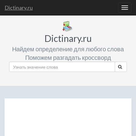
Dictinary.ru
Togg
navig
Dictinary.ru
Найдем определение для любого слова
Поможем разгадать кроссворд