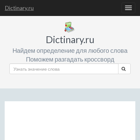
Dictinary.ru
Togg
navig
Dictinary.ru
Найдем определение для любого слова
Поможем разгадать кроссворд