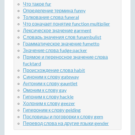
Что такое fur
Определение термина funny
Толкование слова funeral
Что означает понятие function multiplier
Лексическое значение garment
Словарь значения слов funambulist
Грамматическое значение fumetto
Значение слова fudge packer
Прямое и переносное значение слова
fucktard
Происхождение слова habit
Синоним к слову gateway
Антоним к слову gauntlet
Омоним к слову gay
Гипоним к слову hackle
Холоним к слову geezer
Гипероним к слову gelding
Пословицы и поговорки к слову gem
Перевод слова на другие языки gender