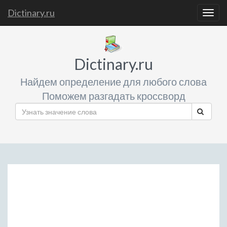
Dictinary.ru
Togg
navig
Dictinary.ru
Найдем определение для любого слова
Поможем разгадать кроссворд