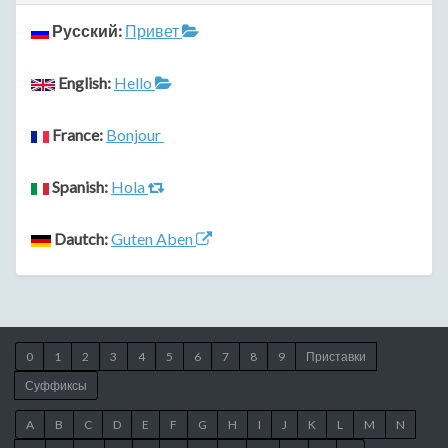
Русский:
Привет
English:
Hello
France:
Bonjour
Spanish:
Hola
Dautch:
Guten Aben
0
1
2
3
4
5
6
7
8
9
Приставки
Суффиксы
A
B
C
D
E
F
G
H
I
J
K
L
M
N