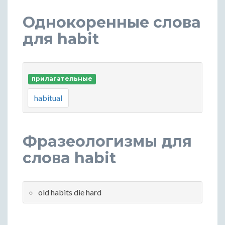
Однокоренные слова
для habit
прилагательные
habitual
Фразеологизмы для
слова habit
old habits die hard