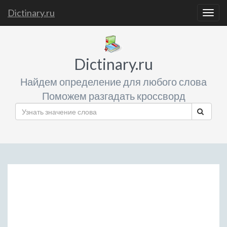
Dictinary.ru
Togg
navig
Dictinary.ru
Найдем определение для любого слова
Поможем разгадать кроссворд