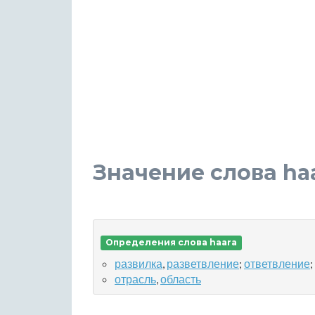
Значение слова ha
Определения слова haara
развилка
,
разветвление
;
ответвление
;
отрасль
,
область