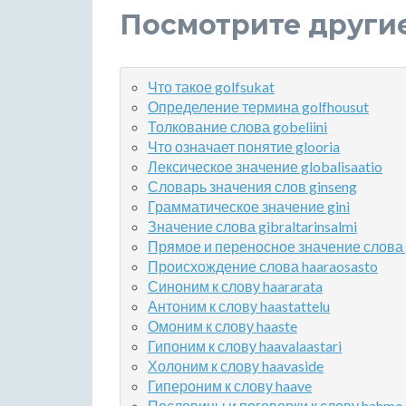
Посмотрите други
Что такое golfsukat
Определение термина golfhousut
Толкование слова gobeliini
Что означает понятие glooria
Лексическое значение globalisaatio
Словарь значения слов ginseng
Грамматическое значение gini
Значение слова gibraltarinsalmi
Прямое и переносное значение слова 
Происхождение слова haaraosasto
Синоним к слову haararata
Антоним к слову haastattelu
Омоним к слову haaste
Гипоним к слову haavalaastari
Холоним к слову haavaside
Гипероним к слову haave
Пословицы и поговорки к слову hahmo