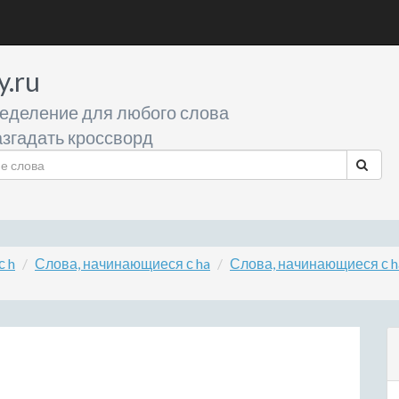
y.ru
еделение для любого слова
згадать кроссворд
с h
Слова, начинающиеся с ha
Слова, начинающиеся с h