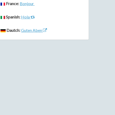
France:
Bonjour
Spanish:
Hola
Dautch:
Guten Aben