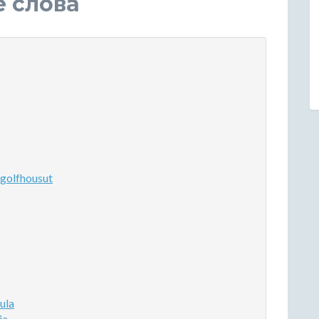
е слова
golfhousut
ula
ia