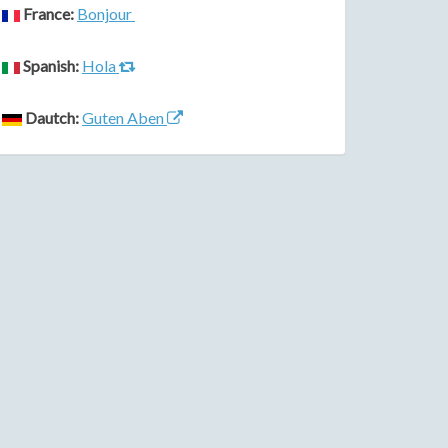
France:
Bonjour
Spanish:
Hola
Dautch:
Guten Aben