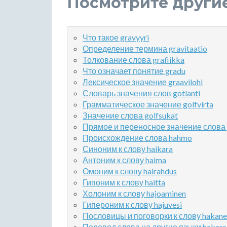
Посмотрите други
Что такое gravyyri
Определение термина gravitaatio
Толкование слова grafiikka
Что означает понятие gradu
Лексическое значение graavilohi
Словарь значения слов gotlanti
Грамматическое значение golfvirta
Значение слова golfsukat
Прямое и переносное значение слова 
Происхождение слова hahmo
Синоним к слову haikara
Антоним к слову haima
Омоним к слову hairahdus
Гипоним к слову haitta
Холоним к слову hajoaminen
Гипероним к слову hajuvesi
Пословицы и поговорки к слову hakane
Перевод слова на другие языки hakass