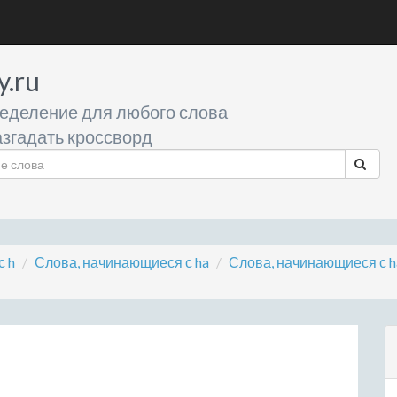
y.ru
еделение для любого слова
згадать кроссворд
с h
Слова, начинающиеся с ha
Слова, начинающиеся с h