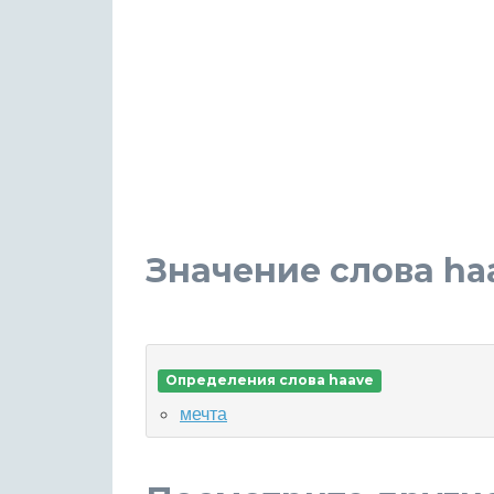
Значение слова ha
Определения слова haave
мечта