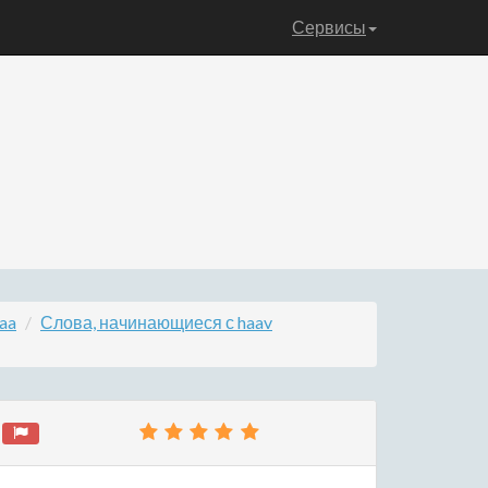
Сервисы
aa
Слова, начинающиеся с haav