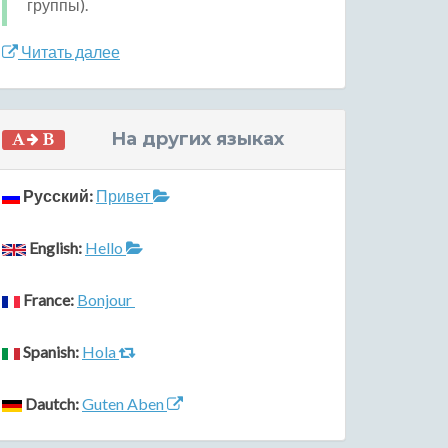
группы).
Читать далее
На других языках
Русский:
Привет
English:
Hello
France:
Bonjour
Spanish:
Hola
Dautch:
Guten Aben