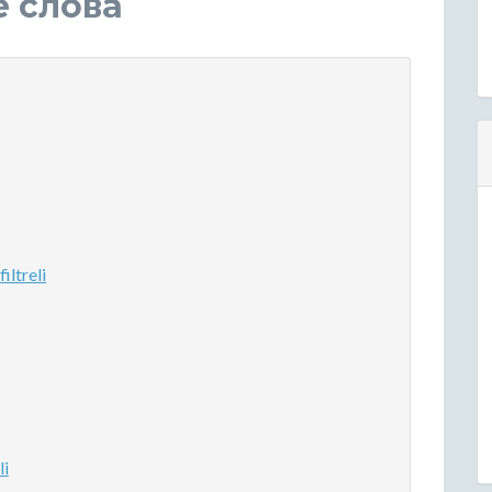
е слова
ltreli
li