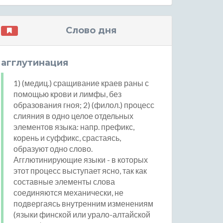
Слово дня
агглутинация
1) (медиц.) сращивание краев раны с
помощью крови и лимфы, без
образования гноя; 2) (филол.) процесс
слияния в одно целое отдельных
элементов языка: напр. префикс,
корень и суффикс, срастаясь,
образуют одно слово.
Агглютинирующие языки - в которых
этот процесс выступает ясно, так как
составные элементы слова
соединяются механически, не
подвергаясь внутренним изменениям
(языки финской или урало-алтайской