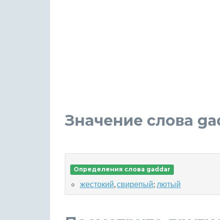
Значение слова ga
Определения слова gaddar
жестокий
,
свирепый
;
лютый