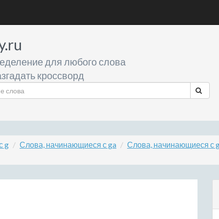
y.ru
еделение для любого слова
згадать кроссворд
с g
Слова, начинающиеся с ga
Слова, начинающиеся с 