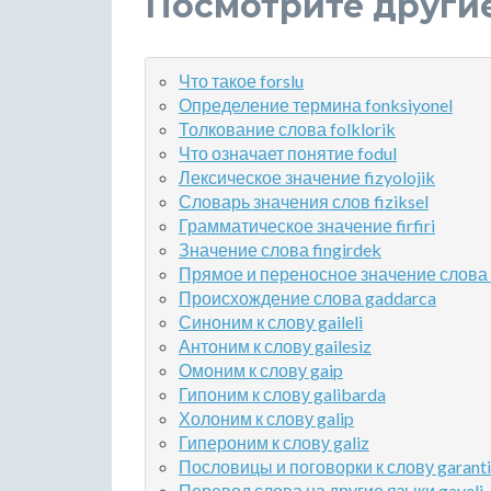
Посмотрите други
Что такое forslu
Определение термина fonksiyonel
Толкование слова folklorik
Что означает понятие fodul
Лексическое значение fizyolojik
Словарь значения слов fiziksel
Грамматическое значение firfiri
Значение слова fingirdek
Прямое и переносное значение слова fi
Происхождение слова gaddarca
Синоним к слову gaileli
Антоним к слову gailesiz
Омоним к слову gaip
Гипоним к слову galibarda
Холоним к слову galip
Гипероним к слову galiz
Пословицы и поговорки к слову garanti
Перевод слова на другие языки gayeli