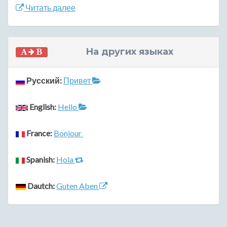
Читать далее
На других языках
Русский:
Привет
English:
Hello
France:
Bonjour
Spanish:
Hola
Dautch:
Guten Aben