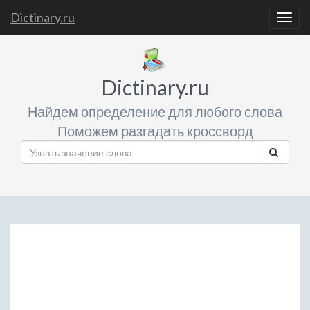
Dictinary.ru
Togg
navig
Dictinary.ru
Найдем определение для любого слова
Поможем разгадать кроссворд