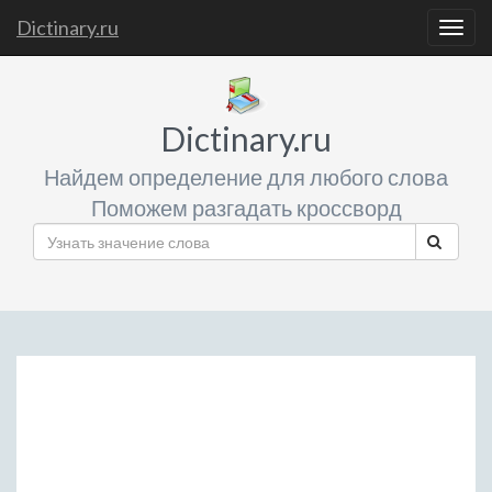
Dictinary.ru
Togg
navig
Dictinary.ru
Найдем определение для любого слова
Поможем разгадать кроссворд