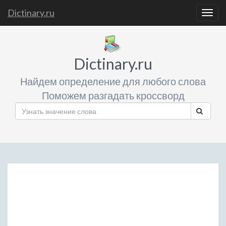
Dictinary.ru
Togg
navig
Dictinary.ru
Найдем определение для любого слова
Поможем разгадать кроссворд