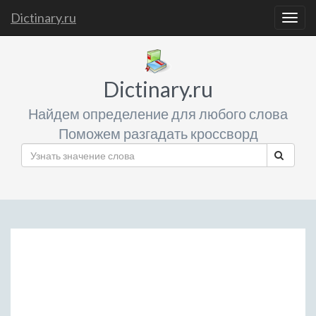
Dictinary.ru
Togg
navig
Dictinary.ru
Найдем определение для любого слова
Поможем разгадать кроссворд