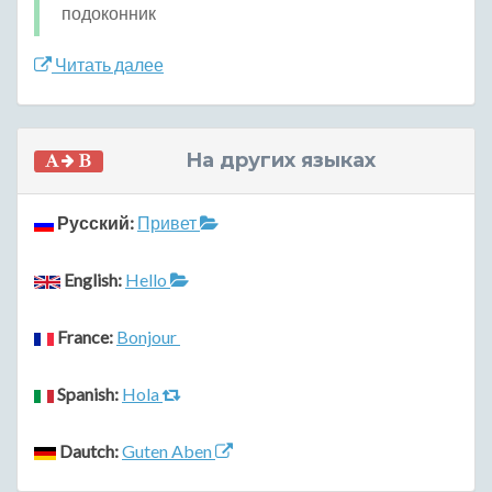
подоконник
Читать далее
На других языках
Русский:
Привет
English:
Hello
France:
Bonjour
Spanish:
Hola
Dautch:
Guten Aben