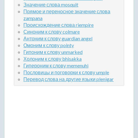
Значение слова mosquit
Прямое и переносное значение слова
zampana
Происхождение слова riempire
Синоним к слову colmare
Антоним к слову guardian angel
Омоним к слову pointy
Гипоним к слову unmarked
Холоним к слову bhisakka
Гипероним к слову memenuhi
Пословицы и поговорки к слову umple
Перевод слова на другие языки plenigar