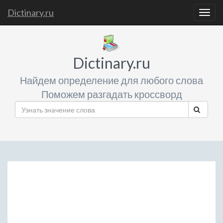
Dictinary.ru
Togg
navig
Dictinary.ru
Найдем определение для любого слова
Поможем разгадать кроссворд