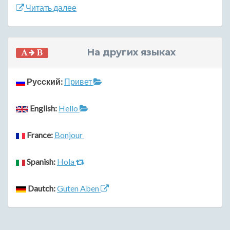
Читать далее
На других языках
Русский:
Привет
English:
Hello
France:
Bonjour
Spanish:
Hola
Dautch:
Guten Aben