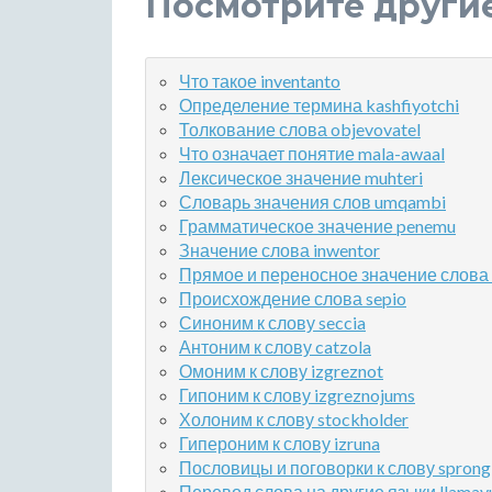
Посмотрите други
Что такое inventanto
Определение термина kashfiyotchi
Толкование слова objevovatel
Что означает понятие mala-awaal
Лексическое значение muhteri
Словарь значения слов umqambi
Грамматическое значение penemu
Значение слова inwentor
Прямое и переносное значение слова 
Происхождение слова sepio
Синоним к слову seccia
Антоним к слову catzola
Омоним к слову izgreznot
Гипоним к слову izgreznojums
Холоним к слову stockholder
Гипероним к слову izruna
Пословицы и поговорки к слову sprong
Перевод слова на другие языки llamay