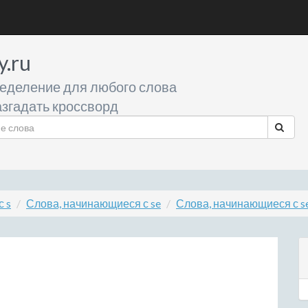
y.ru
еделение для любого слова
згадать кроссворд
 s
Слова, начинающиеся с se
Слова, начинающиеся с s