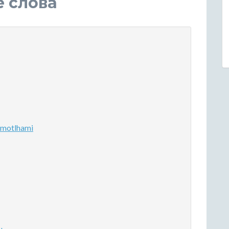
е слова
motlhami
u