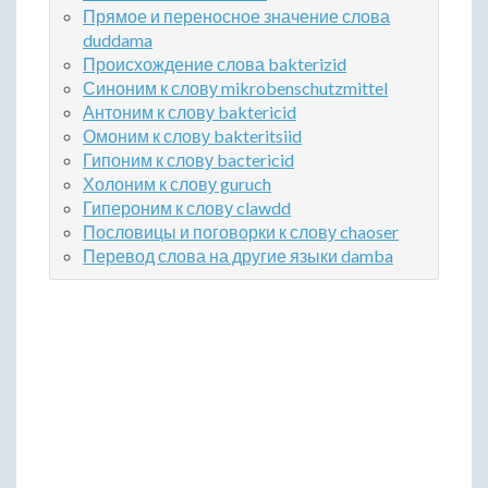
Прямое и переносное значение слова
duddama
Происхождение слова bakterizid
Синоним к слову mikrobenschutzmittel
Антоним к слову baktericid
Омоним к слову bakteritsiid
Гипоним к слову bactericid
Холоним к слову guruch
Гипероним к слову clawdd
Пословицы и поговорки к слову chaoser
Перевод слова на другие языки damba