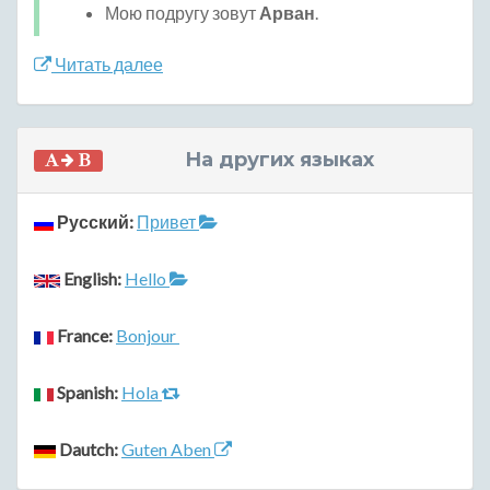
Мою подругу зовут
Арван
.
Читать далее
На других языках
Русский:
Привет
English:
Hello
France:
Bonjour
Spanish:
Hola
Dautch:
Guten Aben