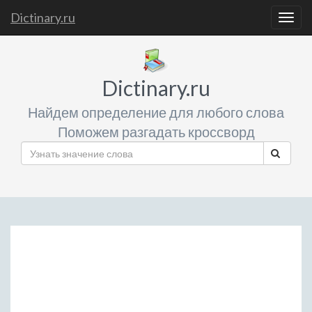
Dictinary.ru
Togg
navig
Dictinary.ru
Найдем определение для любого слова
Поможем разгадать кроссворд