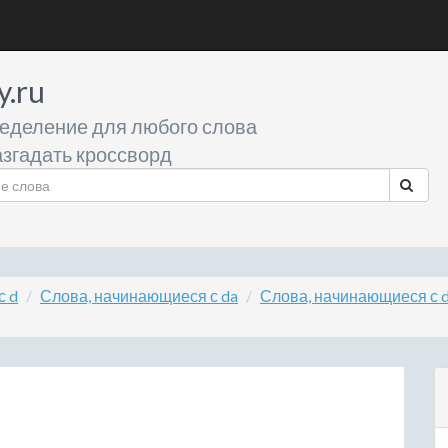
y.ru
еделение для любого слова
згадать кроссворд
с d
Слова, начинающиеся с da
Слова, начинающиеся с 