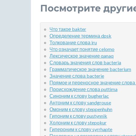
Посмотрите други
Что такое bakter
Определение термина dpsk
Толкование слова iru
Что означает понятие celomo
Лексическое значение qanaq
Словарь значения слов bacteria
Грамматическое значение bacterium
Значение слова bacterie
Прямое и переносное значение слова 
Происхождение слова puttima
Синоним к слову bugherlac
Антоним к слову sandgrouse
Омоним к слову steppenhuhn
Гипоним к слову pustynnik
Холоним к слову stepokur
Гипероним к слову syrrhapte
Пословицы и поговорки к слову steppe