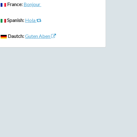
France:
Bonjour
Spanish:
Hola
Dautch:
Guten Aben