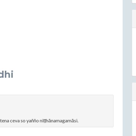
dhi
ena ceva so yañño niṭṭhānamagamāsi.