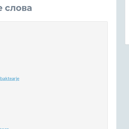
е слова
baktearje
hoen