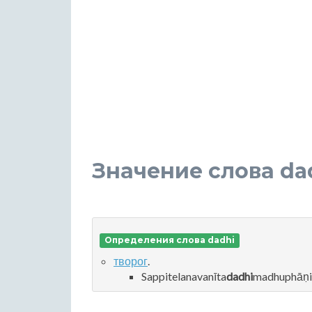
Значение слова da
Определения слова dadhi
творог
.
Sappitelanavanīta
dadhi
madhuphāṇit