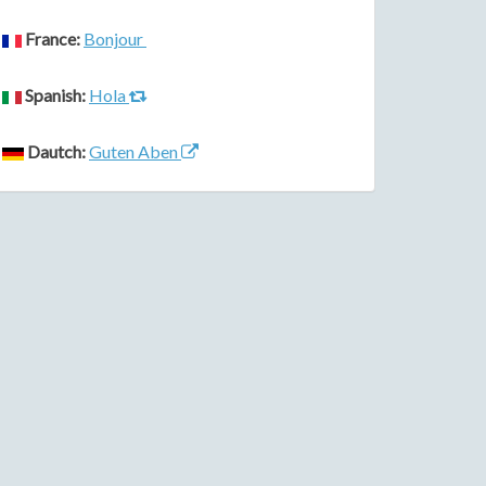
France:
Bonjour
Spanish:
Hola
Dautch:
Guten Aben