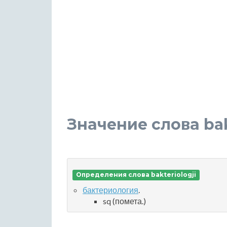
Значение слова bak
Определения слова bakteriologji
бактериология
.
sq (помета.)