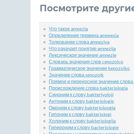
Посмотрите други
Что такое amnezja
Определение термина amneesia
Толкование слова amneziya
Что означает понятие amnezija
Лексическое значение amnezie
Словарь значения слов cenozoico
Грамматическое значение kenozoiko
Значение слова senozoik
Прямое и переносное значение слова
Происхождение слова bakteriologia
Синоним к слову bakteriyoloji
Антоним к слову bakteriologie
Омоним к слову bakterioloogia
Гипоним к слову bakteriologi
Холоним к слову bakteriologija
Гипероним к слову bacteriologie
Пословицы и поговорки к слову bakter