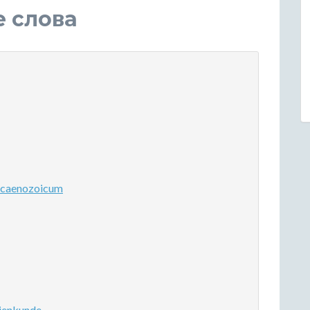
е слова
 caenozoicum
ienkunde