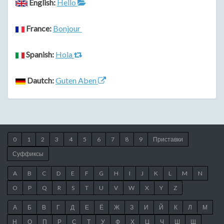
English:
Hello
France:
Bonjour
Spanish:
Hola
Dautch:
Guten Aben
0
1
2
3
4
5
6
7
8
9
Приставки
Суффиксы
A
B
C
D
E
F
G
H
I
J
K
L
M
N
O
P
Q
R
S
T
U
V
W
X
Y
Z
А
Б
В
Г
Д
Е
Ё
Ж
З
И
Й
К
Л
М
Н
О
П
Р
С
Т
У
Ф
Х
Ц
Ч
Ш
Щ