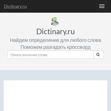
Dictinary.ru
Togg
navig
Dictinary.ru
Найдем определение для любого слова
Поможем разгадать кроссворд