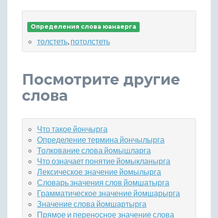
Определения слова юанаерга
толстеть
,
потолстеть
Посмотрите другие
слова
Что такое йончырга
Определение термина йончылырга
Толкование слова йомышларга
Что означает понятие йомыкланырга
Лексическое значение йомылырга
Словарь значения слов йомшатырга
Грамматическое значение йомшарырга
Значение слова йомшартырга
Прямое и переносное значение слова