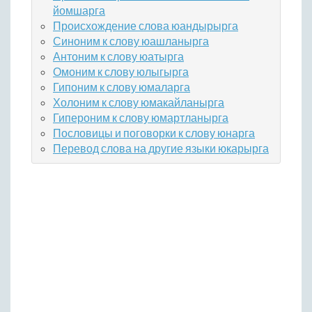
йомшарга
Происхождение слова юандырырга
Синоним к слову юашланырга
Антоним к слову юатырга
Омоним к слову юлыгырга
Гипоним к слову юмаларга
Холоним к слову юмакайланырга
Гипероним к слову юмартланырга
Пословицы и поговорки к слову юнарга
Перевод слова на другие языки юкарырга