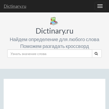
Dictinary.ru
Togg
navig
Dictinary.ru
Найдем определение для любого слова
Поможем разгадать кроссворд