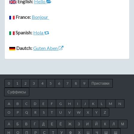
English:
Hello
France:
Bonjour
Spanish:
Hola
Dautch:
Guten Aben
0
1
2
3
4
5
6
7
8
9
Приставки
Суффиксы
A
B
C
D
E
F
G
H
I
J
K
L
M
N
O
P
Q
R
S
T
U
V
W
X
Y
Z
А
Б
В
Г
Д
Е
Ё
Ж
З
И
Й
К
Л
М
Н
О
П
Р
С
Т
У
Ф
Х
Ц
Ч
Ш
Щ