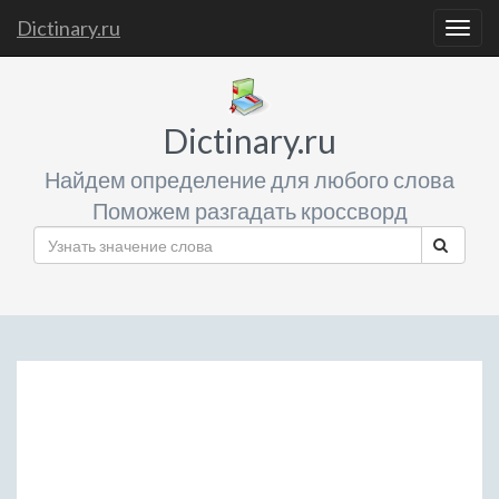
Dictinary.ru
Togg
navig
Dictinary.ru
Найдем определение для любого слова
Поможем разгадать кроссворд