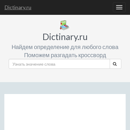
Dictinary.ru
Togg
navig
Dictinary.ru
Найдем определение для любого слова
Поможем разгадать кроссворд