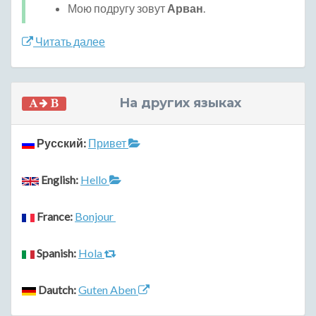
Мою подругу зовут
Арван
.
Читать далее
На других языках
Русский:
Привет
English:
Hello
France:
Bonjour
Spanish:
Hola
Dautch:
Guten Aben