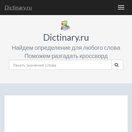
Dictinary.ru
Togg
navig
Dictinary.ru
Найдем определение для любого слова
Поможем разгадать кроссворд