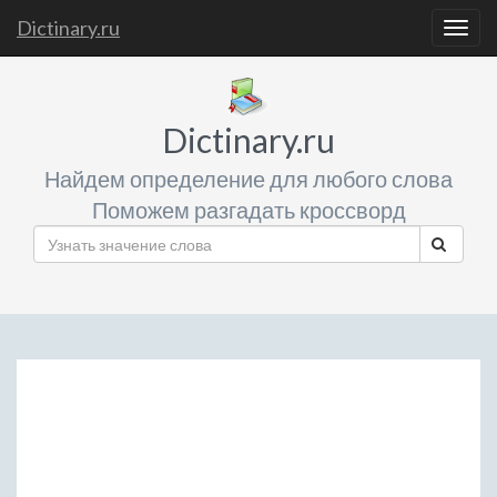
Dictinary.ru
Togg
navig
Dictinary.ru
Найдем определение для любого слова
Поможем разгадать кроссворд