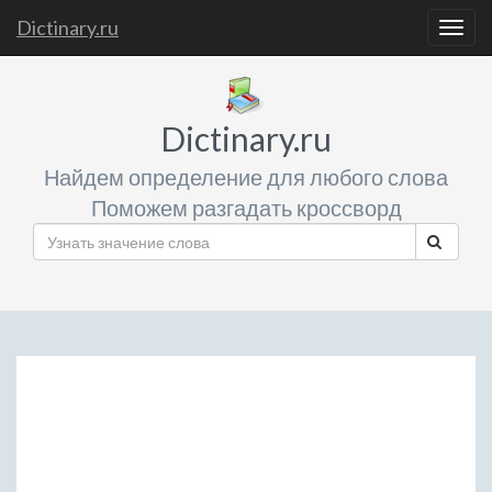
Dictinary.ru
Togg
navig
Dictinary.ru
Найдем определение для любого слова
Поможем разгадать кроссворд