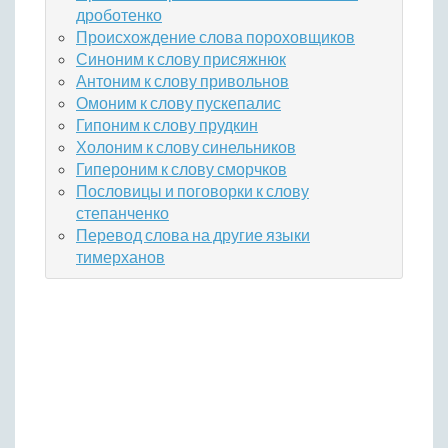
дроботенко
Происхождение слова пороховщиков
Синоним к слову присяжнюк
Антоним к слову привольнов
Омоним к слову пускепалис
Гипоним к слову прудкин
Холоним к слову синельников
Гипероним к слову сморчков
Пословицы и поговорки к слову
степанченко
Перевод слова на другие языки
тимерханов