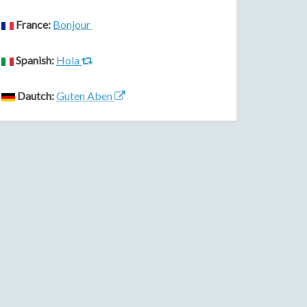
France:
Bonjour
Spanish:
Hola
Dautch:
Guten Aben