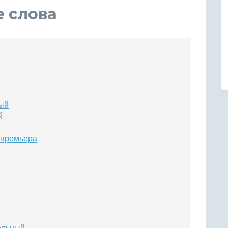
е слова
ный
й
 премьера
зольный