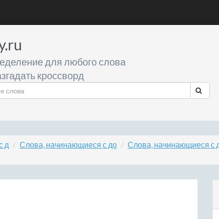
y.ru
еделение для любого слова
згадать кроссворд
с д
Слова, начинающиеся с до
Слова, начинающиеся с 