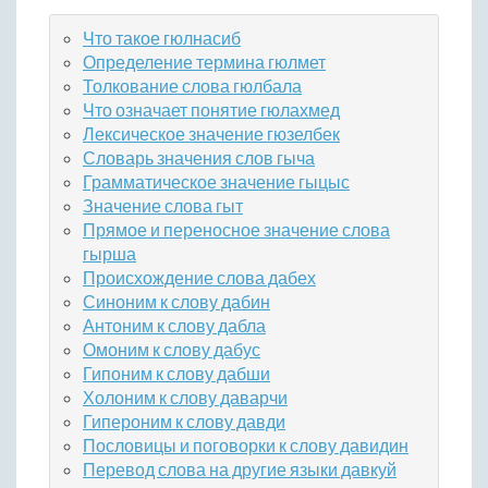
Что такое гюлнасиб
Определение термина гюлмет
Толкование слова гюлбала
Что означает понятие гюлахмед
Лексическое значение гюзелбек
Словарь значения слов гыча
Грамматическое значение гыцыс
Значение слова гыт
Прямое и переносное значение слова
гырша
Происхождение слова дабех
Синоним к слову дабин
Антоним к слову дабла
Омоним к слову дабус
Гипоним к слову дабши
Холоним к слову даварчи
Гипероним к слову давди
Пословицы и поговорки к слову давидин
Перевод слова на другие языки давкуй