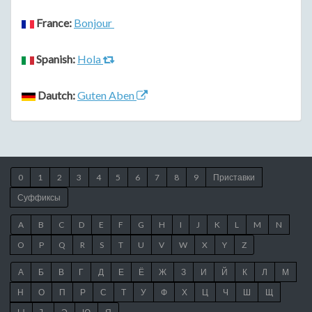
France:
Bonjour
Spanish:
Hola
Dautch:
Guten Aben
0
1
2
3
4
5
6
7
8
9
Приставки
Суффиксы
A
B
C
D
E
F
G
H
I
J
K
L
M
N
O
P
Q
R
S
T
U
V
W
X
Y
Z
А
Б
В
Г
Д
Е
Ё
Ж
З
И
Й
К
Л
М
Н
О
П
Р
С
Т
У
Ф
Х
Ц
Ч
Ш
Щ