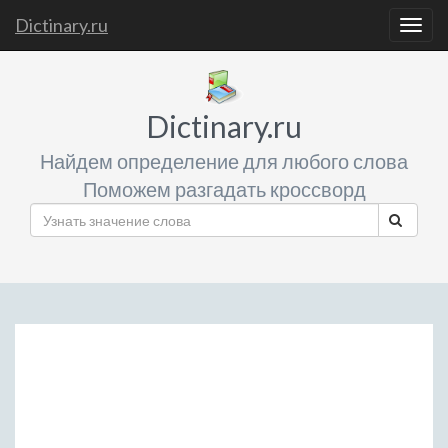
Dictinary.ru
Togg
navig
Dictinary.ru
Найдем определение для любого слова
Поможем разгадать кроссворд