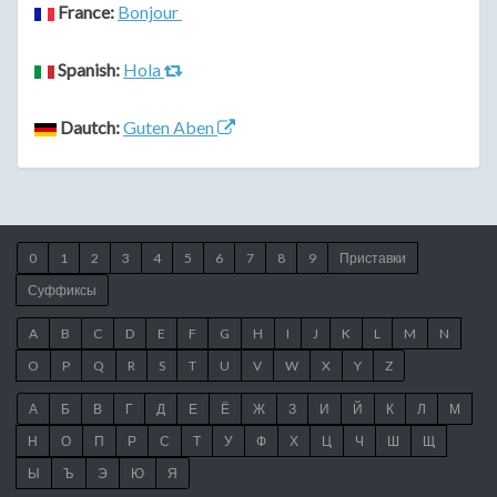
France:
Bonjour
Spanish:
Hola
Dautch:
Guten Aben
0
1
2
3
4
5
6
7
8
9
Приставки
Суффиксы
A
B
C
D
E
F
G
H
I
J
K
L
M
N
O
P
Q
R
S
T
U
V
W
X
Y
Z
А
Б
В
Г
Д
Е
Ё
Ж
З
И
Й
К
Л
М
Н
О
П
Р
С
Т
У
Ф
Х
Ц
Ч
Ш
Щ
Ы
Ъ
Э
Ю
Я