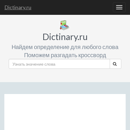
Dictinary.ru
Togg
navig
Dictinary.ru
Найдем определение для любого слова
Поможем разгадать кроссворд