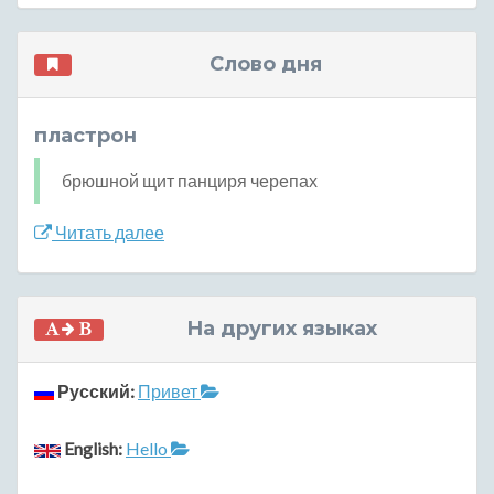
Слово дня
пластрон
брюшной щит панциря черепах
Читать далее
На других языках
Русский:
Привет
English:
Hello