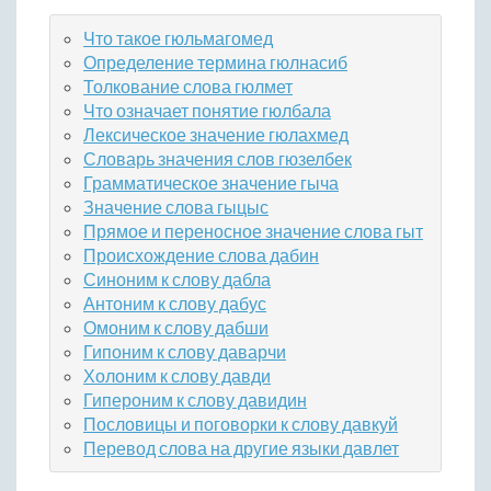
Что такое гюльмагомед
Определение термина гюлнасиб
Толкование слова гюлмет
Что означает понятие гюлбала
Лексическое значение гюлахмед
Словарь значения слов гюзелбек
Грамматическое значение гыча
Значение слова гыцыс
Прямое и переносное значение слова гыт
Происхождение слова дабин
Синоним к слову дабла
Антоним к слову дабус
Омоним к слову дабши
Гипоним к слову даварчи
Холоним к слову давди
Гипероним к слову давидин
Пословицы и поговорки к слову давкуй
Перевод слова на другие языки давлет