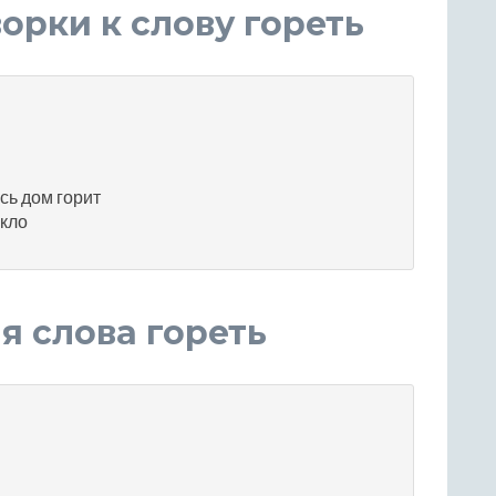
орки к слову гореть
есь дом горит
екло
 слова гореть