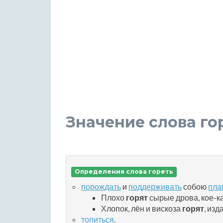
Значение слова го
Определения слова гореть
порождать
и
поддерживать
собою
пла
Плохо
горят
сырые дрова, кое-ка
Хлопок, лён и вискоза
горят
, из
топиться
.