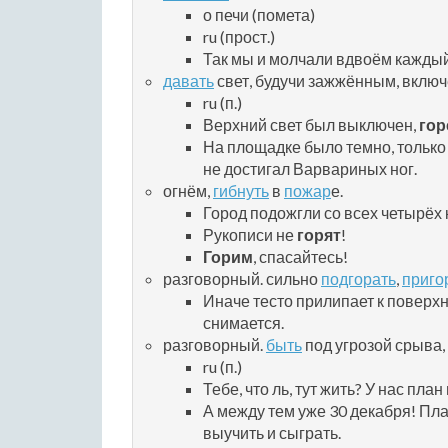
о печи (помета)
ru (прост.)
Так мы и молчали вдвоём каждый
давать
свет, будучи зажжённым, вклю
ru (п.)
Верхний свет был выключен,
гор
На площадке было темно, только
не достигал Варвариных ног.
огнём,
гибнуть
в
пожар
е.
Город подожгли со всех четырёх
Рукописи не
горят
!
Горим
, спасайтесь!
разговорный. сильно
подгорать
,
приго
Иначе тесто прилипает к поверх
снимается.
разговорный.
быть
под угрозой срыва,
ru (п.)
Тебе, что ль, тут жить? У нас план
А между тем уже 30 декабря! Пл
выучить и сыграть.