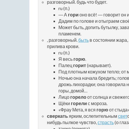
разговорный. будь что будет.
ru (п.)
― А
гори
оно всё! ― говорит он 
Дадим по голове и отыграем сво
Может быть, допить бутылку, зав
пламенем.
, разговорный.
быть
в состоянии жара, 
прилива крови.
ru (п.)
Я весь
горю
.
Палец
горит
(нарывает).
Под плотным кожухом тепло; от
Ночью она начала бредить; голо
дрожь лихорадки; она говорила н
горы, домой…
Лицо
горело
от солнца и свежего
Щёки
горели
с мороза.
«Фрау Мета, я вся
горю
от стыда
сверкать
ярким, ослепительным
свет
нибудь пылкое чувство,
страсть
(о глаз
также (помета)