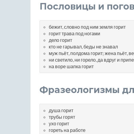
Пословицы и погов
бежит, словно под ним земля горит
горит трава под ногами
дело горит
кто не гарывал, беды не знавал
муж пьёт, полдома горит; жена пьёт, в
ни светило, ни горело, да вдруг и прип
на воре шапка горит
Фразеологизмы для
душа горит
трубы горят
ухо горит
гореть на работе