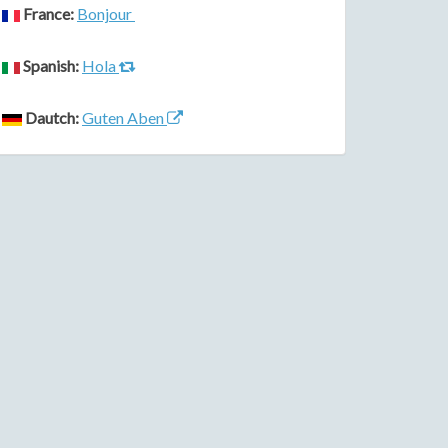
France:
Bonjour
Spanish:
Hola
Dautch:
Guten Aben