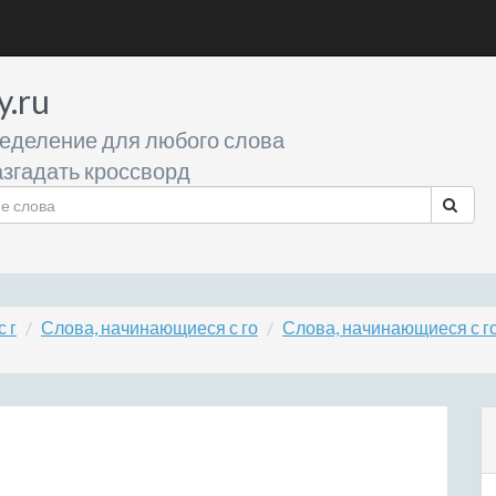
y.ru
еделение для любого слова
згадать кроссворд
 г
Слова, начинающиеся с го
Слова, начинающиеся с г