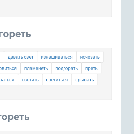
гореть
ь
давать свет
изнашиваться
исчезать
овиться
пламенеть
подгорать
преть
ваться
светить
светиться
срывать
гореть