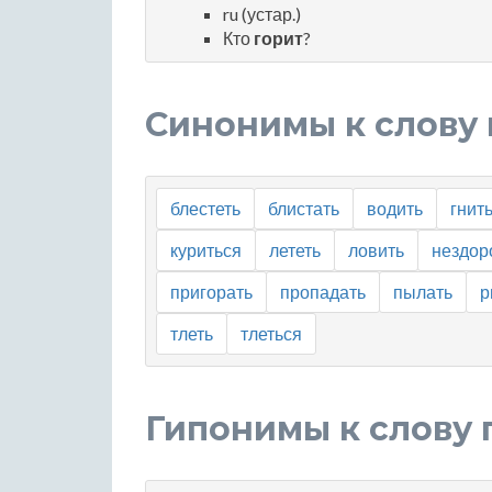
ru (устар.)
Кто
горит
?
Синонимы к слову 
блестеть
блистать
водить
гнит
куриться
лететь
ловить
нездор
пригорать
пропадать
пылать
р
тлеть
тлеться
Гипонимы к слову 