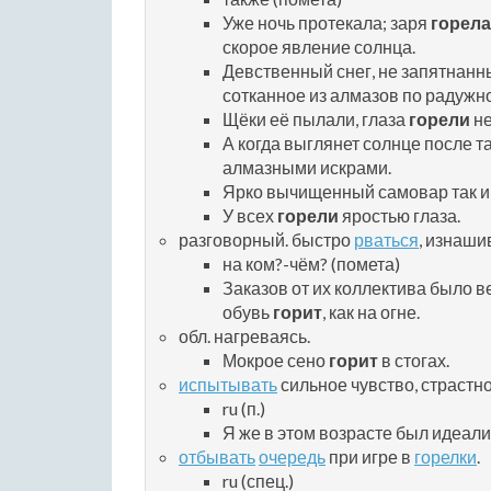
Уже ночь протекала; заря
горела
скорое явление солнца.
Девственный снег, не запятнанн
сотканное из алмазов по радужн
Щёки её пылали, глаза
горели
не
А когда выглянет солнце после та
алмазными искрами.
Ярко вычищенный самовар так 
У всех
горели
яростью глаза.
разговорный. быстро
рваться
, изнашив
на ком?-чём? (помета)
Заказов от их коллектива было в
обувь
горит
, как на огне.
обл. нагреваясь.
Мокрое сено
горит
в стогах.
испытывать
сильное чувство, страстн
ru (п.)
Я же в этом возрасте был идеал
отбывать
очередь
при игре в
горелки
.
ru (спец.)