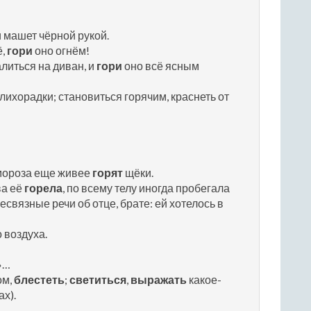
и машет чёрной рукой.
ё,
гори
оно огнём!
алиться на диван, и
гори
оно всё ясным
лихорадки; становиться горячим, краснеть от
 мороза еще живее
горят
щёки.
ва её
горела
, по всему телу иногда пробегала
есвязные речи об отце, брате: ей хотелось в
 воздуха.
»…
ом,
блестеть
;
светиться
,
выражать
какое-
ах).