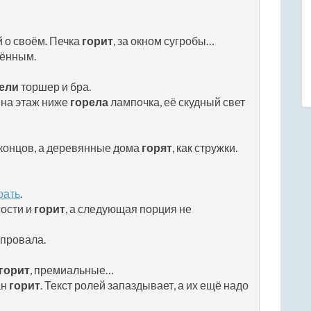
 о своём. Печка
горит
, за окном сугробы…
чённым.
ели
торшер и бра.
 на этаж ниже
горела
лампочка, её скудный свет
 концов, а деревянные дома
горят
, как стружки.
рать
.
ности и
горит
, а следующая порция не
 провала.
горит
, премиальные…
ан
горит
. Текст ролей запаздывает, а их ещё надо