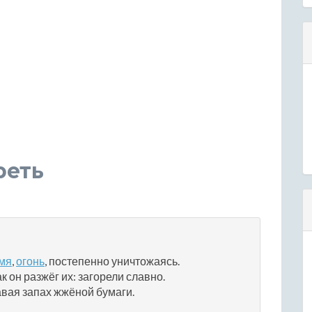
реть
мя
,
огонь
, постепенно уничтожаясь.
к он разжёг их: загорели славно.
давая запах жжёной бумаги.