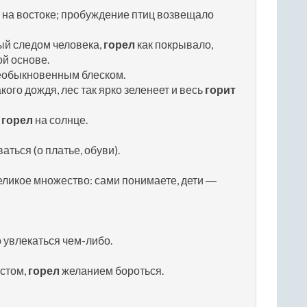
на востоке; пробуждение птиц возвещало
ый следом человека,
горел
как покрывало,
ой основе.
обыкновенным блеском.
кого дождя, лес так ярко зеленеет и весь
горит
и
горел
на солнце.
аться (о платье, обуви).
еликое множество: сами понимаете, дети ―
о увлекаться чем-либо.
истом,
горел
желанием бороться.