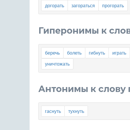
догорать
загораться
прогорать
Гиперонимы к слов
беречь
болеть
гибнуть
играть
уничтожать
Антонимы к слову 
гаснуть
тухнуть