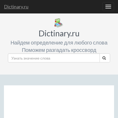
Dictinary.ru
Togg
navig
Dictinary.ru
Найдем определение для любого слова
Поможем разгадать кроссворд