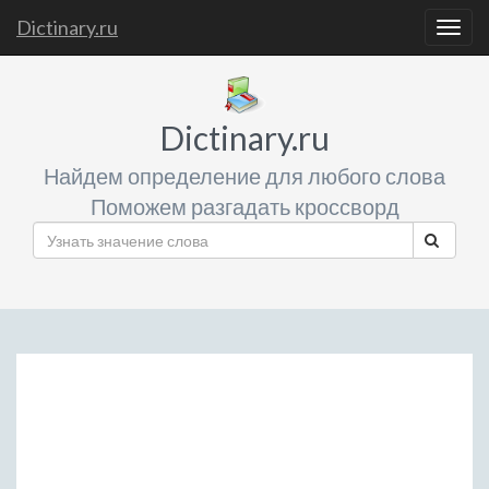
Dictinary.ru
Togg
navig
Dictinary.ru
Найдем определение для любого слова
Поможем разгадать кроссворд