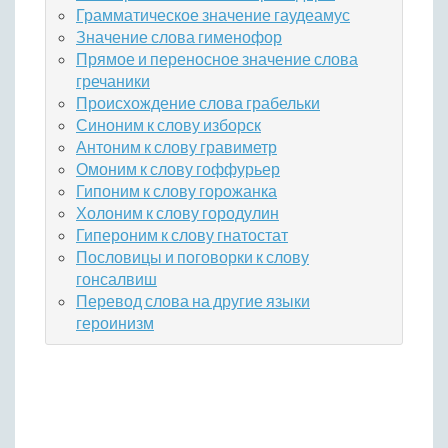
Грамматическое значение гаудеамус
Значение слова гименофор
Прямое и переносное значение слова
гречаники
Происхождение слова грабельки
Синоним к слову изборск
Антоним к слову гравиметр
Омоним к слову гоффурьер
Гипоним к слову горожанка
Холоним к слову городулин
Гипероним к слову гнатостат
Пословицы и поговорки к слову
гонсалвиш
Перевод слова на другие языки
героинизм