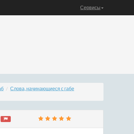
Сервисы
аб
Слова, начинающиеся с габе