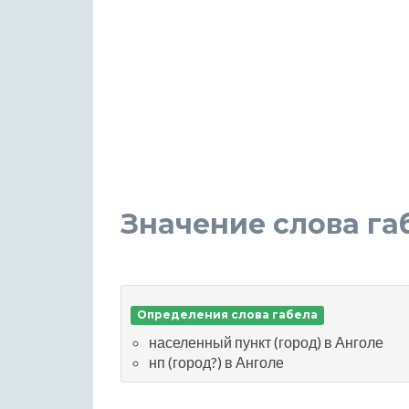
Значение слова га
Определения слова габела
населенный пункт (город) в Анголе
нп (город?) в Анголе