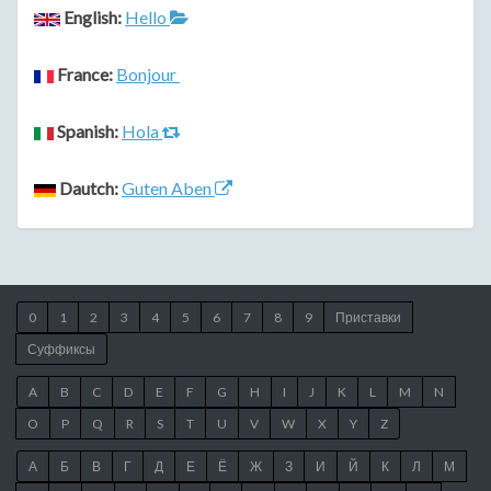
English:
Hello
France:
Bonjour
Spanish:
Hola
Dautch:
Guten Aben
0
1
2
3
4
5
6
7
8
9
Приставки
Суффиксы
A
B
C
D
E
F
G
H
I
J
K
L
M
N
O
P
Q
R
S
T
U
V
W
X
Y
Z
А
Б
В
Г
Д
Е
Ё
Ж
З
И
Й
К
Л
М