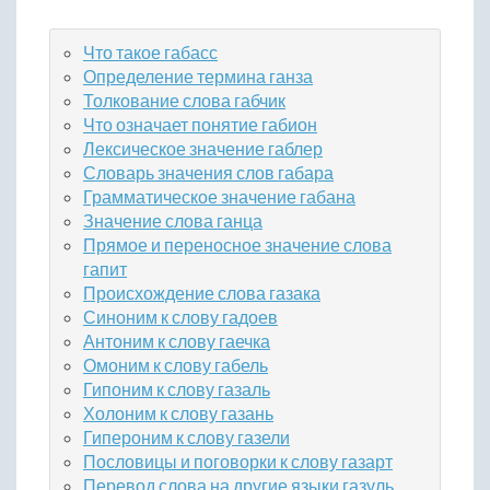
Что такое габасс
Определение термина ганза
Толкование слова габчик
Что означает понятие габион
Лексическое значение габлер
Словарь значения слов габара
Грамматическое значение габана
Значение слова ганца
Прямое и переносное значение слова
гапит
Происхождение слова газака
Синоним к слову гадоев
Антоним к слову гаечка
Омоним к слову габель
Гипоним к слову газаль
Холоним к слову газань
Гипероним к слову газели
Пословицы и поговорки к слову газарт
Перевод слова на другие языки газуль