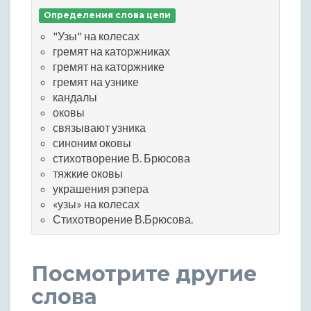
Определения слова цепи
"Узы" на колесах
гремят на каторжниках
гремят на каторжнике
гремят на узнике
кандалы
оковы
связывают узника
синоним оковы
стихотворение В. Брюсова
тяжкие оковы
украшения рэпера
«узы» на колесах
Стихотворение В.Брюсова.
Посмотрите другие
слова