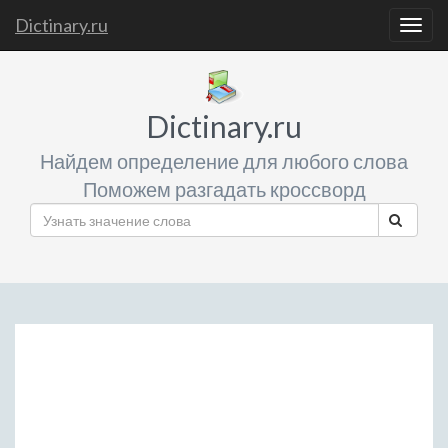
Dictinary.ru
Togg
navig
Dictinary.ru
Найдем определение для любого слова
Поможем разгадать кроссворд