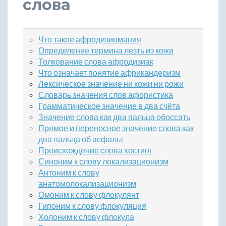
слова
Что такое афродизиомания
Определение термина лезть из кожи
Толкование слова афродизиак
Что означает понятие африкандеризм
Лексическое значение ни кожи ни рожи
Словарь значения слов афористика
Грамматическое значение в два счёта
Значение слова как два пальца обоссать
Прямое и переносное значение слова как
два пальца об асфальт
Происхождение слова хостинг
Синоним к слову локализационизм
Антоним к слову
анатомолокализационизм
Омоним к слову флокулянт
Гипоним к слову флокуляция
Холоним к слову флокула