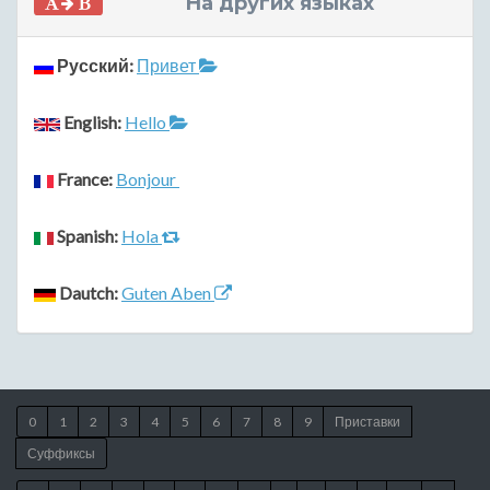
На других языках
Русский:
Привет
English:
Hello
France:
Bonjour
Spanish:
Hola
Dautch:
Guten Aben
0
1
2
3
4
5
6
7
8
9
Приставки
Суффиксы