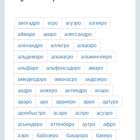
авогадро
агро
агуэро
азгияро
аймаро
акиро
алессандро
алехандро
аллегро
альваро
альдемаро
альмагро
альминчлеро
альфаро
альфонсодоро
амаро
амедеодоро
амонасро
андозеро
андро
анжеро
антиядро
апаро
араро
аро
арриеро
арро
артуро
архибыстро
асаро
аспро
асуэро
асьендеро
аттенборо
аутро
афро
аэро
бабозеро
бакароро
бакеро