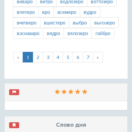
виваро
витро
водлозеро
воттозеро
впятеро
вро
всемеро
вудро
вчетверо
вшестеро
выбро
выгозеро
вэснакиро
вядро
вялозеро
габбро
«
1
2
3
4
5
6
7
»
Слово дня