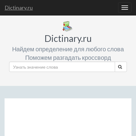
Dictinary.ru
Togg
navig
Dictinary.ru
Найдем определение для любого слова
Поможем разгадать кроссворд