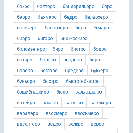
бакро
балторо
бандерильеро
баро
барро
бахмаро
бедро
белдозеро
белозеро
белоозеро
беро
бечаро
биаро
бигаро
биекхэскиро
биловэнгиро
биро
бистро
бодро
бокаро
болеро
бордеро
боро
бороро
бофаро
бредеро
буккеро
буньоро
быстро
быстро-быстро
бэшибнаскиро
бюро
важасцкаро
вакейро
вакеро
вакуэро
ваникоро
варадеро
ввосмеро
ввосьмеро
вдесятеро
ведро
велкро
верро