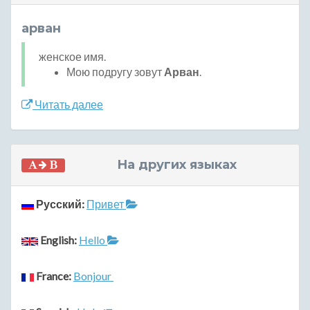
арван
женское имя.
Мою подругу зовут
Арван
.
Читать далее
На других языках
Русский:
Привет
English:
Hello
France:
Bonjour