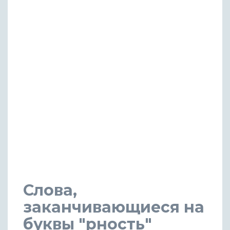
Слова,
заканчивающиеся на
буквы "рность"