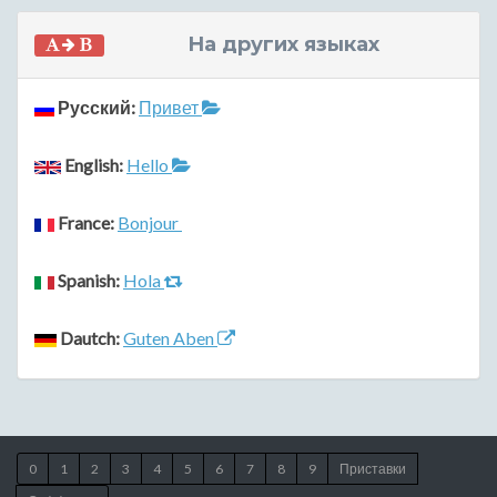
На других языках
Русский:
Привет
English:
Hello
France:
Bonjour
Spanish:
Hola
Dautch:
Guten Aben
0
1
2
3
4
5
6
7
8
9
Приставки